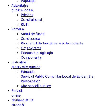
Populația
Autoritățile
publice locale
Primarul
Consiliul local
RUTI
Primăria
Statul de funcții
Conducerea
Programul de funcționare și de audiențe
Organigrama
Extrase din legislație
Componența
Instituțiile
și serviciile publice
Educația
Serviciul Public Comunitar Local de Evidență a
Persoanelor
Alte servicii publice
Servicii
online
Nomenclatura
stradală