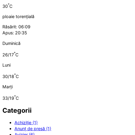
°
30
C
ploaie torențială
Răsărit: 06:09
Apus: 20:35
Duminică
°
26/17
C
Luni
°
30/18
C
Marți
°
33/19
C
Categorii
Achiziție (1)
Anunț de presă (1)
Avizier (6)