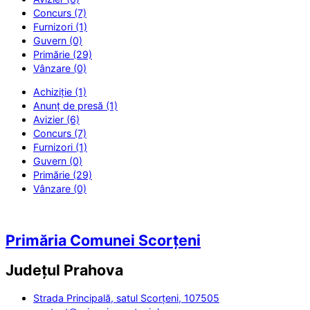
Concurs (7)
Furnizori (1)
Guvern (0)
Primărie (29)
Vânzare (0)
Achiziție (1)
Anunț de presă (1)
Avizier (6)
Concurs (7)
Furnizori (1)
Guvern (0)
Primărie (29)
Vânzare (0)
Primăria Comunei Scorțeni
Județul
Prahova
Strada Principală, satul Scorțeni, 107505