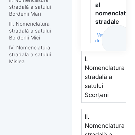
II. Nomenclatura
al
stradală a satului
nomenclaturil
Bordenii Mari
stradale
III. Nomenclatura
stradală a satului
Vezi
Bordenii Mici
detalii
IV. Nomenclatura
stradală a satului
I.
Mislea
Nomenclatura
stradală a
satului
Scorțeni
II.
Nomenclatura
stradală a