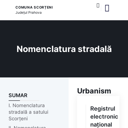
COMUNA SCORȚENI
Județul
Prahova
și serviciile publice
Nomenclatura stradală
Urbanism
SUMAR
I. Nomenclatura
Registrul
stradală a satului
electronic
Scorțeni
național