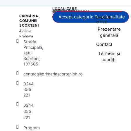
LOCALIZARE
Acest conținut este blocat până când acceptați categoria corespunzătoare de cookie-uri.
PRIMĂRIA
Accept categoria Funcționalitate
LINKURI
COMUNEI
UTILE
SCORȚENI
Prezentare
Județul
generală
Prahova
Strada
Contact
Principală,
satul
Termeni și
Scorțeni,
condiții
107505
contact@primariascorteniph.ro
0244
355
221
0244
355
221
Program