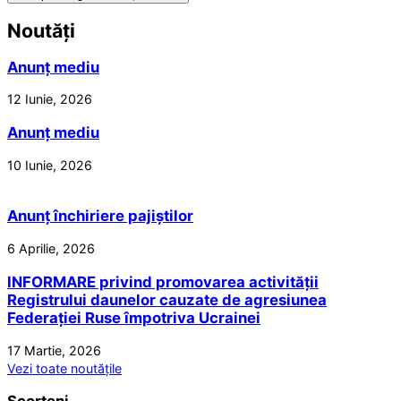
Noutăți
Anunț mediu
12 Iunie, 2026
Anunț mediu
10 Iunie, 2026
Anunț închiriere pajiștilor
6 Aprilie, 2026
INFORMARE privind promovarea activității
Registrului daunelor cauzate de agresiunea
Federației Ruse împotriva Ucrainei
17 Martie, 2026
Vezi toate noutățile