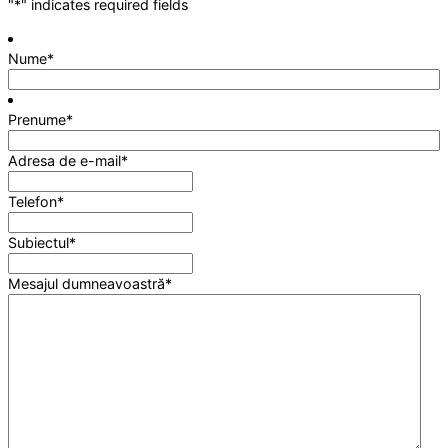
"
*
" indicates required fields
Nume
*
Prenume
*
Adresa de e-mail
*
Telefon
*
Subiectul
*
Mesajul dumneavoastră
*