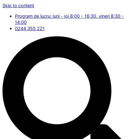
Skip to content
Program de lucru: luni - joi 8:00 - 16:30, vineri 8:30 -
14:00
0244 355 221