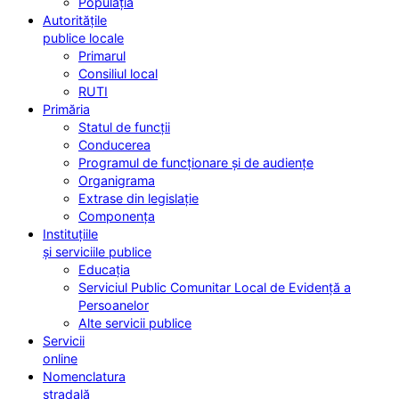
Populația
Autoritățile
publice locale
Primarul
Consiliul local
RUTI
Primăria
Statul de funcții
Conducerea
Programul de funcționare și de audiențe
Organigrama
Extrase din legislație
Componența
Instituțiile
și serviciile publice
Educația
Serviciul Public Comunitar Local de Evidență a
Persoanelor
Alte servicii publice
Servicii
online
Nomenclatura
stradală