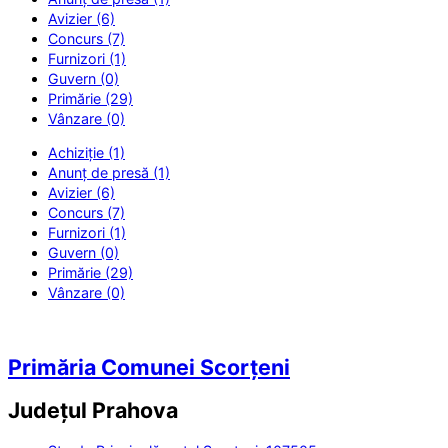
Avizier (6)
Concurs (7)
Furnizori (1)
Guvern (0)
Primărie (29)
Vânzare (0)
Achiziție (1)
Anunț de presă (1)
Avizier (6)
Concurs (7)
Furnizori (1)
Guvern (0)
Primărie (29)
Vânzare (0)
Primăria Comunei Scorțeni
Județul
Prahova