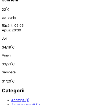
Scorțeni
°
22
C
cer senin
Răsărit: 06:05
Apus: 20:39
Joi
°
34/19
C
Vineri
°
33/21
C
Sâmbătă
°
31/20
C
Categorii
Achiziție (1)
Anunț de presă (1)