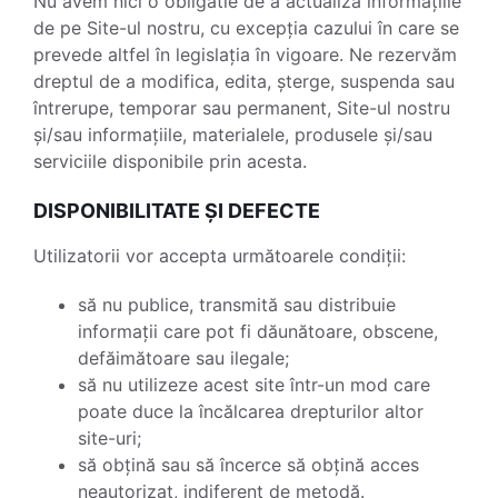
Nu avem nici o obligatie de a actualiza informațiile
de pe Site-ul nostru, cu excepția cazului în care se
prevede altfel în legislația în vigoare. Ne rezervăm
dreptul de a modifica, edita, șterge, suspenda sau
întrerupe, temporar sau permanent, Site-ul nostru
și/sau informațiile, materialele, produsele și/sau
serviciile disponibile prin acesta.
DISPONIBILITATE ȘI DEFECTE
Utilizatorii vor accepta următoarele condiții:
să nu publice, transmită sau distribuie
informații care pot fi dăunătoare, obscene,
defăimătoare sau ilegale;
să nu utilizeze acest site într-un mod care
poate duce la încălcarea drepturilor altor
site-uri;
să obțină sau să încerce să obțină acces
neautorizat, indiferent de metodă.