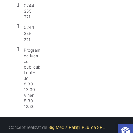
0244
355
221
0244
355
221
Program
de lucru
cu
publicul:
Luni –
Joi:
8.30 –
13.30
Vineri:
8.30 –
12.30
Open
Concept realizat de
Big Media Relații Publice SRL