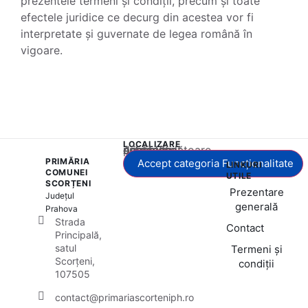
prezentele termeni și condiții, precum și toate
efectele juridice ce decurg din acestea vor fi
interpretate și guvernate de legea română în
vigoare.
LOCALIZARE
Acest conținut este blocat până când acceptați categoria corespunzătoare de cookie-uri.
PRIMĂRIA
Accept categoria Funcționalitate
LINKURI
COMUNEI
UTILE
SCORȚENI
Prezentare
Județul
generală
Prahova
Strada
Contact
Principală,
satul
Termeni și
Scorțeni,
condiții
107505
contact@primariascorteniph.ro