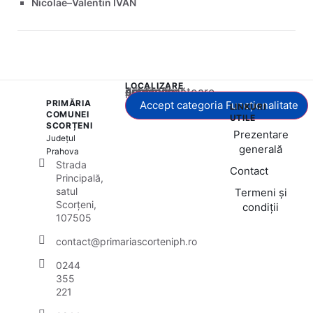
Nicolae–Valentin IVAN
LOCALIZARE
Acest conținut este blocat până când acceptați categoria corespunzătoare de cookie-uri.
PRIMĂRIA
Accept categoria Funcționalitate
LINKURI
COMUNEI
UTILE
SCORȚENI
Prezentare
Județul
generală
Prahova
Strada
Contact
Principală,
satul
Termeni și
Scorțeni,
condiții
107505
contact@primariascorteniph.ro
0244
355
221