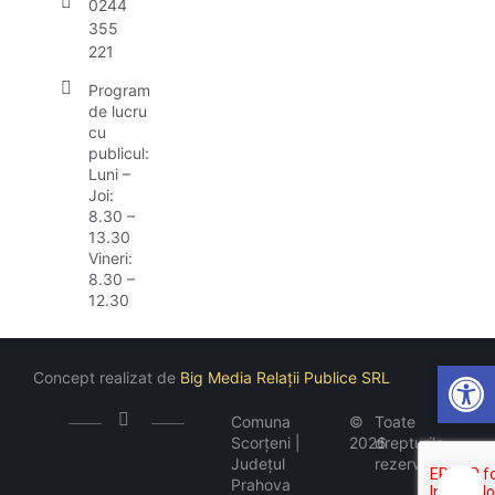
0244
355
221
Program
de lucru
cu
publicul:
Luni –
Joi:
8.30 –
13.30
Vineri:
8.30 –
12.30
Open
Concept realizat de
Big Media Relații Publice SRL
Comuna
©
Toate
Scorțeni |
2026
drepturile
Județul
rezervate
Prahova
🍪