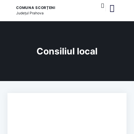
COMUNA SCORȚENI
Județul
Prahova
publice locale
și serviciile publice
Consiliul local