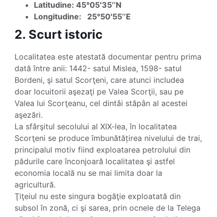
Latitudine: 45°05′35’’N
Longitudine: 25°50′55’’E
2. Scurt istoric
Localitatea este atestată documentar pentru prima
dată între anii: 1442- satul Mislea, 1598- satul
Bordeni, şi satul Scorţeni, care atunci includea
doar locuitorii aşezaţi pe Valea Scorţii, sau pe
Valea lui Scorţeanu, cel dintâi stăpân al acestei
aşezări.
La sfârşitul secolului al XIX-lea, în localitatea
Scorţeni se produce îmbunătățirea nivelului de trai,
principalul motiv fiind exploatarea petrolului din
pădurile care înconjoară localitatea şi astfel
economia locală nu se mai limita doar la
agricultură.
Ţiţeiul nu este singura bogăţie exploatată din
subsol în zonă, ci şi sarea, prin ocnele de la Telega