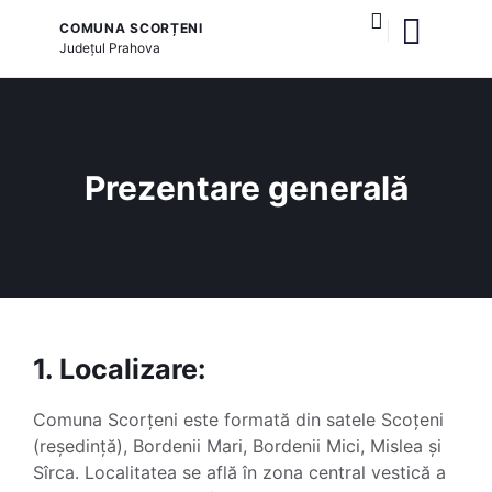
COMUNA SCORȚENI
Județul
Prahova
și serviciile publice
Prezentare generală
1. Localizare:
Comuna Scorțeni este formată din satele Scoțeni
(reședință), Bordenii Mari, Bordenii Mici, Mislea și
Sîrca. Localitatea se află în zona central vestică a