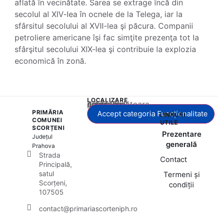
aflată în vecinătate. Sarea se extrage încă din
secolul al XIV-lea în ocnele de la Telega, iar la
sfârsitul secolului al XVII-lea şi păcura. Companii
petroliere americane îşi fac simţite prezenţa tot la
sfârşitul secolului XIX-lea şi contribuie la explozia
economică în zonă.
LOCALIZARE
Acest conținut este blocat până când acceptați categoria corespunzătoare de cookie-uri.
PRIMĂRIA
Accept categoria Funcționalitate
LINKURI
COMUNEI
UTILE
SCORȚENI
Prezentare
Județul
generală
Prahova
Strada
Contact
Principală,
satul
Termeni și
Scorțeni,
condiții
107505
contact@primariascorteniph.ro