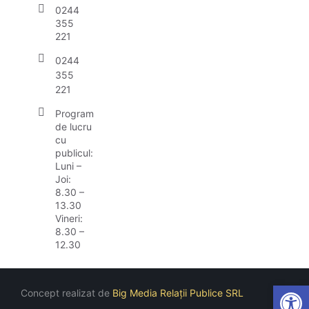
0244
355
221
0244
355
221
Program
de lucru
cu
publicul:
Luni –
Joi:
8.30 –
13.30
Vineri:
8.30 –
12.30
Open
Concept realizat de
Big Media Relații Publice SRL