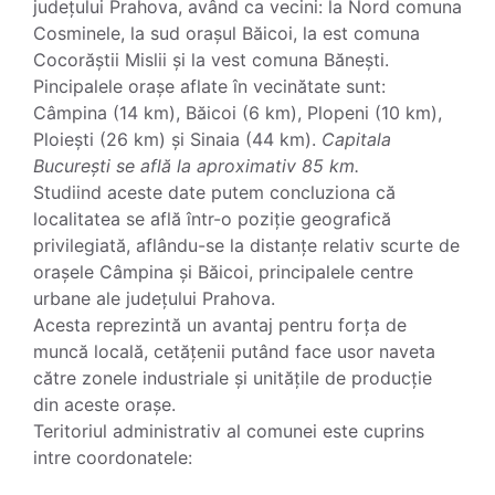
județului Prahova, având ca vecini: la Nord comuna
Cosminele, la sud orașul Băicoi, la est comuna
Cocorăștii Mislii și la vest comuna Bănești.
Pincipalele orașe aflate în vecinătate sunt:
Câmpina (14 km), Băicoi (6 km), Plopeni (10 km),
Ploiești (26 km) și Sinaia (44 km).
Capitala
București se află la aproximativ 85 km.
Studiind aceste date putem concluziona că
localitatea se află într-o poziție geografică
privilegiată, aflându-se la distanțe relativ scurte de
orașele Câmpina și Băicoi, principalele centre
urbane ale județului Prahova.
Acesta reprezintă un avantaj pentru forța de
muncă locală, cetățenii putând face usor naveta
către zonele industriale și unitățile de producție
din aceste orașe.
Teritoriul administrativ al comunei este cuprins
intre coordonatele: