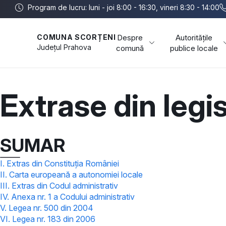
Program de lucru: luni - joi 8:00 - 16:30, vineri 8:30 - 14:00
Despre
Autoritățile
COMUNA SCORȚENI
Județul
Prahova
comună
publice locale
Extrase din legis
SUMAR
I. Extras din Constituția României
II. Carta europeană a autonomiei locale
III. Extras din Codul administrativ
IV. Anexa nr. 1 a Codului administrativ
V. Legea nr. 500 din 2004
VI. Legea nr. 183 din 2006