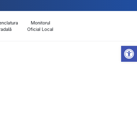
nclatura
Monitorul
radală
Oficial Local
Open 