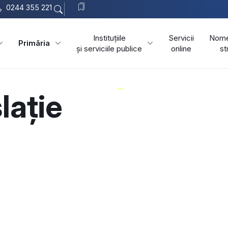
0244 355 221
Instituțiile
Servicii
Nome
Primăria
și serviciile publice
online
st
Comuna Scorțeni
Primăria
lație