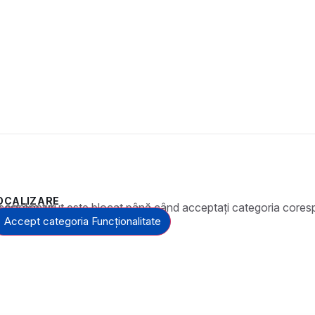
OCALIZARE
t este blocat până când acceptați categoria corespunzătoare de cookie-uri.
Accept categoria Funcționalitate