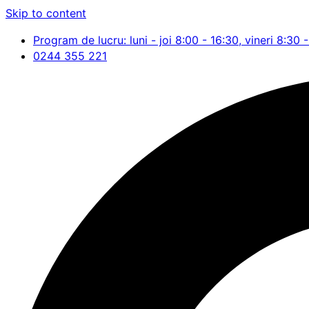
Skip to content
Program de lucru: luni - joi 8:00 - 16:30, vineri 8:30 
0244 355 221