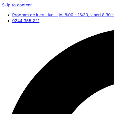
Skip to content
Program de lucru: luni - joi 8:00 - 16:30, vineri 8:30 
0244 355 221