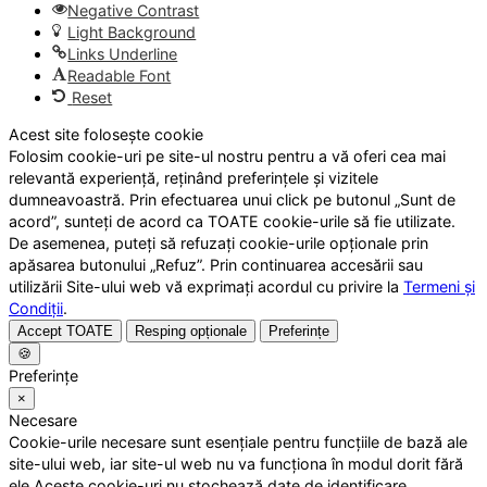
Negative Contrast
Light Background
Links Underline
Readable Font
Reset
Acest site folosește cookie
Folosim cookie-uri pe site-ul nostru pentru a vă oferi cea mai
relevantă experiență, reținând preferințele și vizitele
dumneavoastră. Prin efectuarea unui click pe butonul „Sunt de
acord”, sunteți de acord ca TOATE cookie-urile să fie utilizate.
De asemenea, puteți să refuzați cookie-urile opționale prin
apăsarea butonului „Refuz”. Prin continuarea accesării sau
utilizării Site-ului web vă exprimați acordul cu privire la
Termeni și
Condiții
.
Accept TOATE
Resping opționale
Preferințe
🍪
Preferințe
×
Necesare
Cookie-urile necesare sunt esențiale pentru funcțiile de bază ale
site-ului web, iar site-ul web nu va funcționa în modul dorit fără
ele.Aceste cookie-uri nu stochează date de identificare