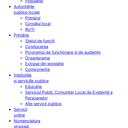
Populația
Autoritățile
publice locale
Primarul
Consiliul local
RUTI
Primăria
Statul de funcții
Conducerea
Programul de funcționare și de audiențe
Organigrama
Extrase din legislație
Componența
Instituțiile
și serviciile publice
Educația
Serviciul Public Comunitar Local de Evidență a
Persoanelor
Alte servicii publice
Servicii
online
Nomenclatura
stradală