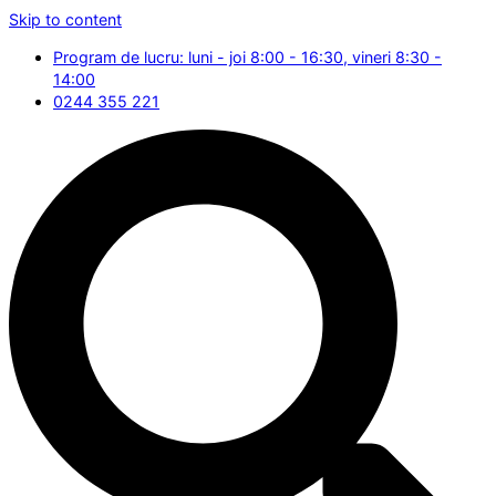
Skip to content
Program de lucru: luni - joi 8:00 - 16:30, vineri 8:30 -
14:00
0244 355 221