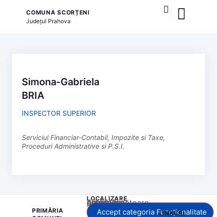
COMUNA SCORȚENI
Județul
Prahova
și serviciile publice
Simona-Gabriela
BRIA
INSPECTOR SUPERIOR
Serviciul Financiar-Contabil, Impozite si Taxe,
Proceduri Administrative si P.S.I.
LOCALIZARE
Acest conținut este blocat până când acceptați categoria corespunzătoare de cookie-uri.
PRIMĂRIA
Accept categoria Funcționalitate
LINKURI