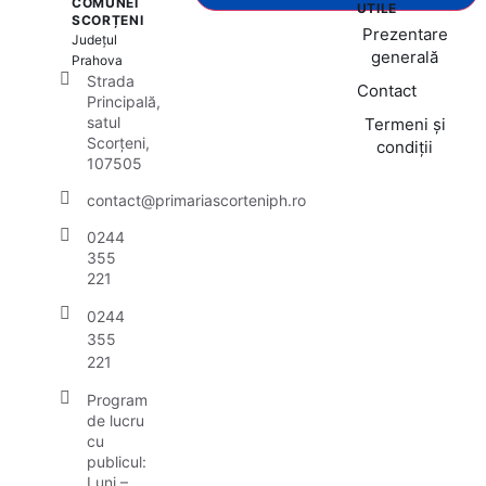
COMUNEI
UTILE
SCORȚENI
Prezentare
Județul
generală
Prahova
Strada
Contact
Principală,
satul
Termeni și
Scorțeni,
condiții
107505
contact@primariascorteniph.ro
0244
355
221
0244
355
221
Program
de lucru
cu
publicul:
Luni –