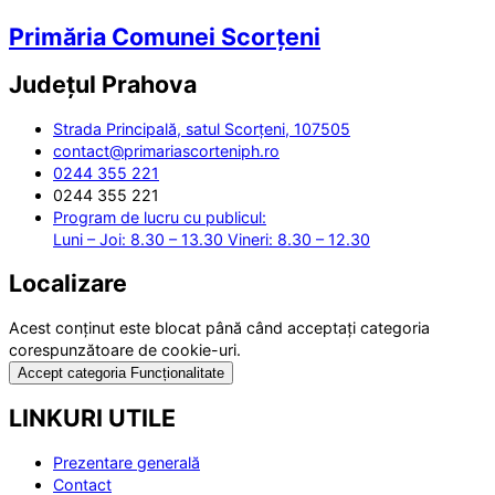
Primăria Comunei Scorțeni
Județul
Prahova
Strada Principală, satul Scorțeni, 107505
contact@primariascorteniph.ro
0244 355 221
0244 355 221
Program de lucru cu publicul:
Luni – Joi: 8.30 – 13.30 Vineri: 8.30 – 12.30
Localizare
Acest conținut este blocat până când acceptați categoria
corespunzătoare de cookie-uri.
Accept categoria Funcționalitate
LINKURI UTILE
Prezentare generală
Contact