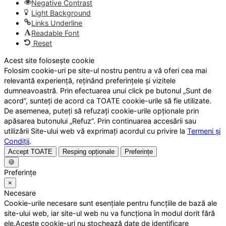
Negative Contrast
Light Background
Links Underline
Readable Font
Reset
Acest site folosește cookie
Folosim cookie-uri pe site-ul nostru pentru a vă oferi cea mai
relevantă experiență, reținând preferințele și vizitele
dumneavoastră. Prin efectuarea unui click pe butonul „Sunt de
acord”, sunteți de acord ca TOATE cookie-urile să fie utilizate.
De asemenea, puteți să refuzați cookie-urile opționale prin
apăsarea butonului „Refuz”. Prin continuarea accesării sau
utilizării Site-ului web vă exprimați acordul cu privire la
Termeni și
Condiții
.
Accept TOATE
Resping opționale
Preferințe
🍪
Preferințe
×
Necesare
Cookie-urile necesare sunt esențiale pentru funcțiile de bază ale
site-ului web, iar site-ul web nu va funcționa în modul dorit fără
ele.Aceste cookie-uri nu stochează date de identificare