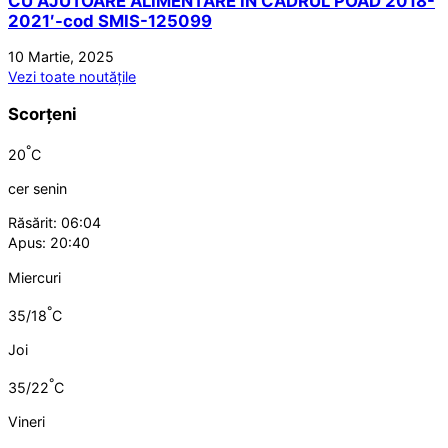
CU AJUTOARE ALIMENTARE IN CADRUL POAD 2018-
2021′-cod SMIS-125099
10 Martie, 2025
Vezi toate noutățile
Scorțeni
°
20
C
cer senin
Răsărit: 06:04
Apus: 20:40
Miercuri
°
35/18
C
Joi
°
35/22
C
Vineri