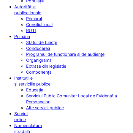
Populația
Autoritățile
publice locale
Primarul
Consiliul local
RUTI
Primăria
Statul de funcții
Conducerea
Programul de funcționare și de audiențe
Organigrama
Extrase din legislație
Componența
Instituțiile
și serviciile publice
Educația
Serviciul Public Comunitar Local de Evidență a
Persoanelor
Alte servicii publice
Servicii
online
Nomenclatura
stradală