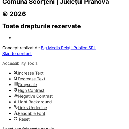
Comuna Scorțeni | Județul Prahova
© 2026
Toate drepturile rezervate
Concept realizat de
Big Media Relații Publice SRL
Skip to content
Accessibility Tools
Increase Text
Decrease Text
Grayscale
High Contrast
Negative Contrast
Light Background
Links Underline
Readable Font
Reset
Acest site folosește cookie