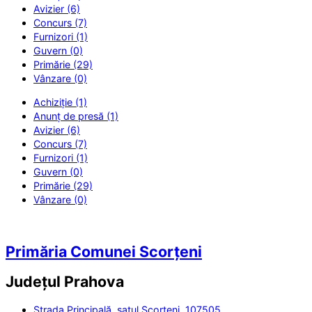
Avizier (6)
Concurs (7)
Furnizori (1)
Guvern (0)
Primărie (29)
Vânzare (0)
Achiziție (1)
Anunț de presă (1)
Avizier (6)
Concurs (7)
Furnizori (1)
Guvern (0)
Primărie (29)
Vânzare (0)
Primăria Comunei Scorțeni
Județul
Prahova
Strada Principală, satul Scorțeni, 107505