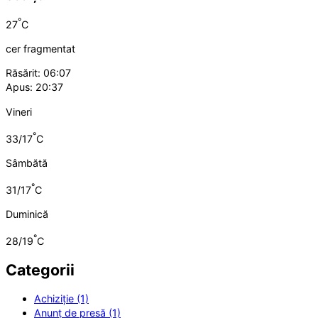
°
27
C
cer fragmentat
Răsărit: 06:07
Apus: 20:37
Vineri
°
33/17
C
Sâmbătă
°
31/17
C
Duminică
°
28/19
C
Categorii
Achiziție (1)
Anunț de presă (1)