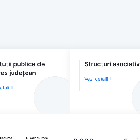
ituții publice de
Structuri asociati
res județean
Vezi detalii
etalii
 resurse
E-Consultare