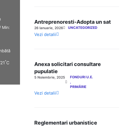
0
Antreprenoresti-Adopta un sat
/ Min:
UNCATEGORIZED
26 Ianuarie, 2026
Vezi detalii
mbătă
°
/21
C
Anexa solicitari consultare
pupulatie
FONDURI U.E.
5 Noiembrie, 2025
,
PRIMĂRIE
Vezi detalii
Reglementari urbanistice