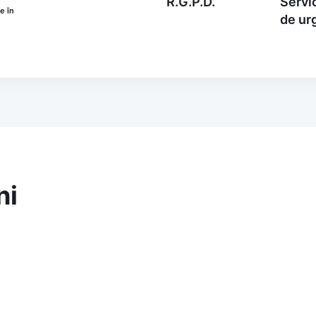
R.G.P.D.
Servic
e în
de ur
ni