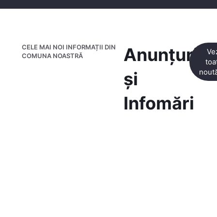
CELE MAI NOI INFORMAȚII DIN
Anunțuri
Ve
COMUNA NOASTRĂ
toa
noută
și
Infomări