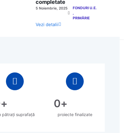
completate
FONDURI U.E.
5 Noiembrie, 2025
,
PRIMĂRIE
Vezi detalii
0
+
0
+
 pătrați suprafață
proiecte finalizate