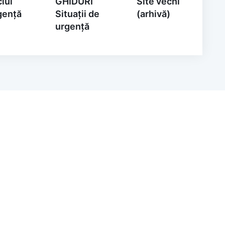
iul
GHIDURI
Site vechi
gență
Situații de
(arhivă)
urgență