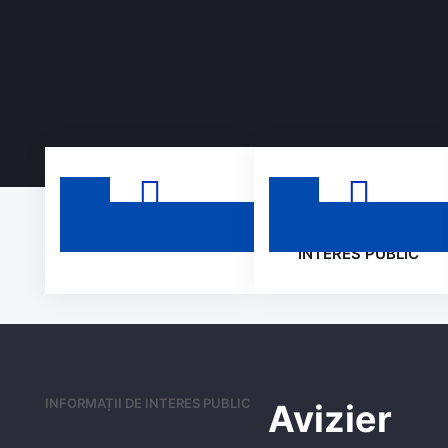
ANUNȚURI
INFORMAȚII DE
Comuna
INTERES PUBLIC
Scorțeni
Județul
Prahova
INFORMAȚII DE INTERES PUBLIC
Avizier