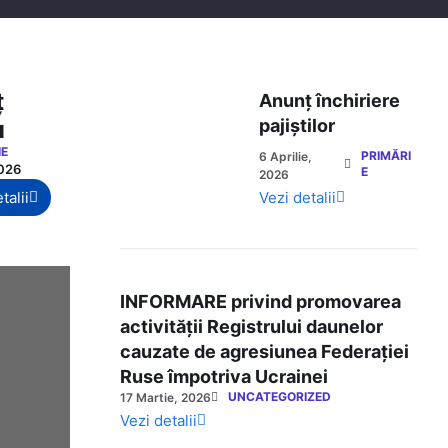
ț
Anunț închiriere
u
pajiștilor
IE
PRIMĂRI
6 Aprilie,
2026
E
2026
talii
Vezi detalii
INFORMARE privind promovarea
activității Registrului daunelor
cauzate de agresiunea Federației
Ruse împotriva Ucrainei
UNCATEGORIZED
17 Martie, 2026
Vezi detalii