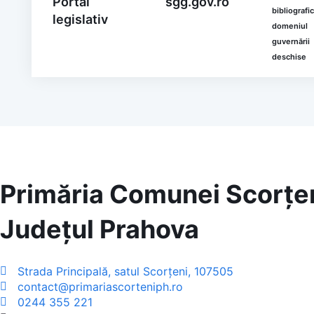
Portal
sgg.gov.ro
bibliografic
legislativ
domeniul
guvernării
deschise
Primăria Comunei Scorțe
Județul
Prahova
Strada Principală, satul Scorțeni, 107505
contact@primariascorteniph.ro
0244 355 221