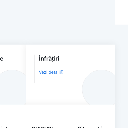
ve
Înfrățiri
Vezi detalii