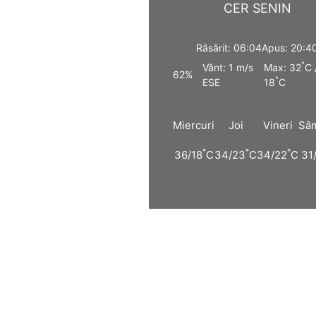
CER SENIN
Răsărit: 06:04
Apus: 20:4
°
Vânt: 1 m/s
Max: 32
C 
62%
°
ESE
18
C
Miercuri
Joi
Vineri
Sâ
°
°
°
36/18
C
34/23
C
34/22
C
31