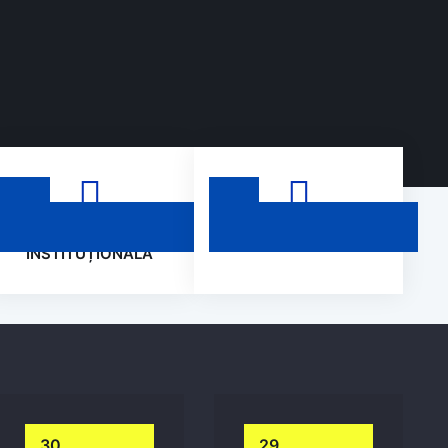
INTEGRITATE
PETIȚII
INSTITUȚIONALĂ
30
29