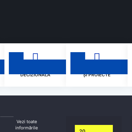
TRANSPARENȚA
PROGRAME
DECIZIONALĂ
ȘI PROIECTE
Vezi toate
informările
20