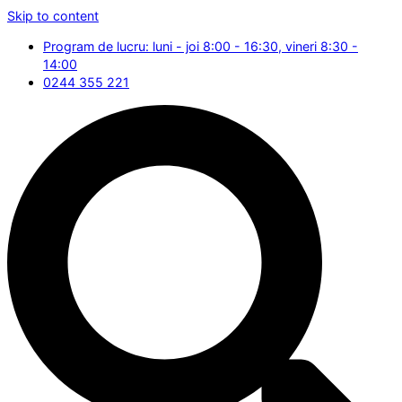
Skip to content
Program de lucru: luni - joi 8:00 - 16:30, vineri 8:30 -
14:00
0244 355 221