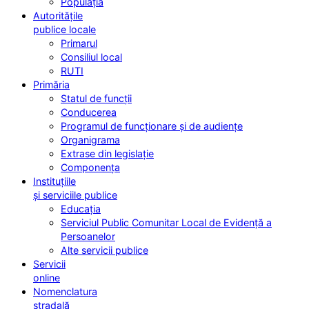
Populația
Autoritățile
publice locale
Primarul
Consiliul local
RUTI
Primăria
Statul de funcții
Conducerea
Programul de funcționare și de audiențe
Organigrama
Extrase din legislație
Componența
Instituțiile
și serviciile publice
Educația
Serviciul Public Comunitar Local de Evidență a
Persoanelor
Alte servicii publice
Servicii
online
Nomenclatura
stradală