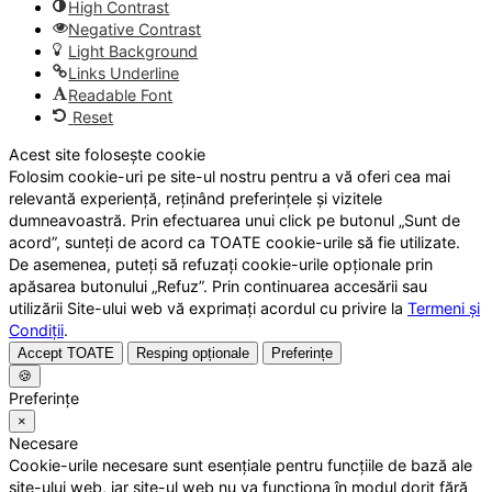
High Contrast
Negative Contrast
Light Background
Links Underline
Readable Font
Reset
Acest site folosește cookie
Folosim cookie-uri pe site-ul nostru pentru a vă oferi cea mai
relevantă experiență, reținând preferințele și vizitele
dumneavoastră. Prin efectuarea unui click pe butonul „Sunt de
acord”, sunteți de acord ca TOATE cookie-urile să fie utilizate.
De asemenea, puteți să refuzați cookie-urile opționale prin
apăsarea butonului „Refuz”. Prin continuarea accesării sau
utilizării Site-ului web vă exprimați acordul cu privire la
Termeni și
Condiții
.
Accept TOATE
Resping opționale
Preferințe
🍪
Preferințe
×
Necesare
Cookie-urile necesare sunt esențiale pentru funcțiile de bază ale
site-ului web, iar site-ul web nu va funcționa în modul dorit fără