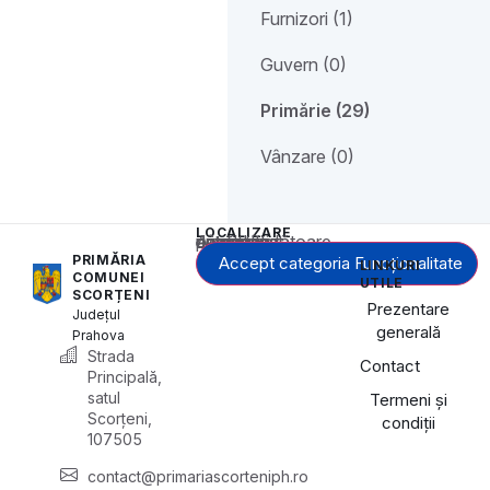
Furnizori (1)
Guvern (0)
Primărie (29)
Vânzare (0)
LOCALIZARE
Acest conținut este blocat până când acceptați categoria corespunzătoare de cookie-uri.
PRIMĂRIA
Accept categoria Funcționalitate
LINKURI
COMUNEI
UTILE
SCORȚENI
Prezentare
Județul
generală
Prahova
Strada
Contact
Principală,
satul
Termeni și
Scorțeni,
condiții
107505
contact@primariascorteniph.ro