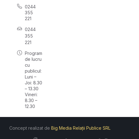
0244
355
221
0244
355
221
Program
de lucru
cu
publicul:
Luni –
Joi: 8.30
– 13.30
Vineri:
8.30 –
12.30
Concept realizat de
Big Media Relații Publice SRL