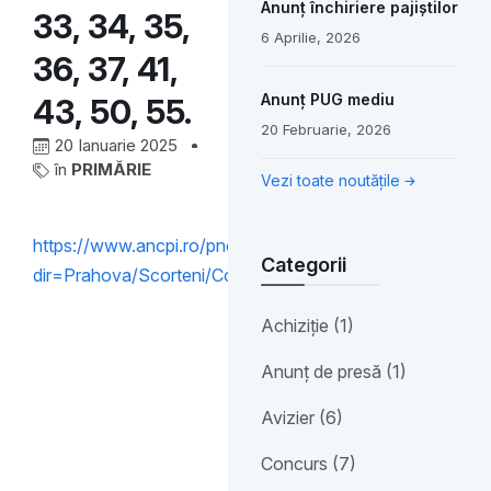
Anunț închiriere pajiștilor
33, 34, 35,
6 Aprilie, 2026
36, 37, 41,
Anunț PUG mediu
43, 50, 55.
20 Februarie, 2026
20 Ianuarie 2025
în
PRIMĂRIE
Vezi toate noutățile
https://www.ancpi.ro/pnccf_docs/?
Categorii
dir=Prahova/Scorteni/Contract%20nr.%2048%20din%20
Achiziție (1)
Anunț de presă (1)
Avizier (6)
Concurs (7)