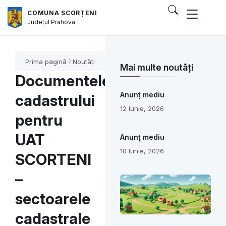
COMUNA SCORȚENI
Județul
Prahova
Prima pagină
Noutăți
Mai multe noutăți
Documentele
Anunț mediu
cadastrului
12 Iunie, 2026
pentru
UAT
Anunț mediu
10 Iunie, 2026
SCORTENI
–
sectoarele
cadastrale