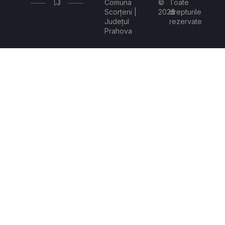
Comuna
©
Toate
Scorțeni |
2026
drepturile
Județul
rezervate
Prahova