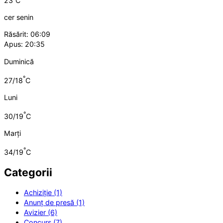
23
C
cer senin
Răsărit: 06:09
Apus: 20:35
Duminică
°
27/18
C
Luni
°
30/19
C
Marți
°
34/19
C
Categorii
Achiziție (1)
Anunț de presă (1)
Avizier (6)
Concurs (7)