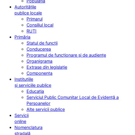
Populația
Autoritățile
publice locale
Primarul
Consiliul local
RUTI
Primăria
Statul de funcții
Conducerea
Programul de funcționare și de audiențe
Organigrama
Extrase din legislație
Componența
Instituțiile
și serviciile publice
Educația
Serviciul Public Comunitar Local de Evidență a
Persoanelor
Alte servicii publice
Servicii
online
Nomenclatura
stradală