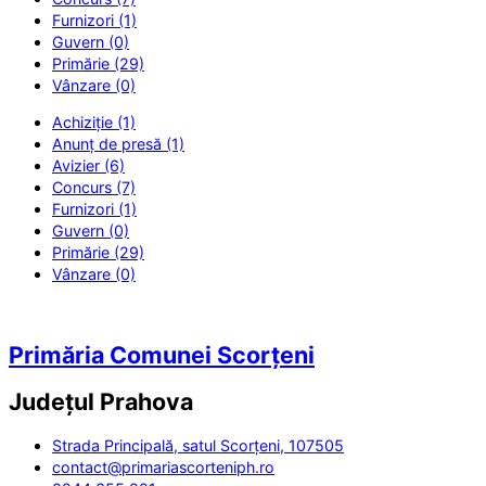
Furnizori (1)
Guvern (0)
Primărie (29)
Vânzare (0)
Achiziție (1)
Anunț de presă (1)
Avizier (6)
Concurs (7)
Furnizori (1)
Guvern (0)
Primărie (29)
Vânzare (0)
Primăria Comunei Scorțeni
Județul
Prahova
Strada Principală, satul Scorțeni, 107505
contact@primariascorteniph.ro