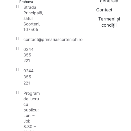
generală
Prahova
Strada
Contact
Principală,
satul
Termeni și
Scorțeni,
condiții
107505
contact@primariascorteniph.ro
0244
355
221
0244
355
221
Program
de lucru
cu
publicul:
Luni –
Joi:
8.30 –