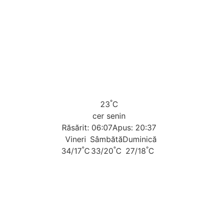
°
23
C
cer senin
Răsărit: 06:07
Apus: 20:37
Vineri
Sâmbătă
Duminică
°
°
°
34/17
C
33/20
C
27/18
C