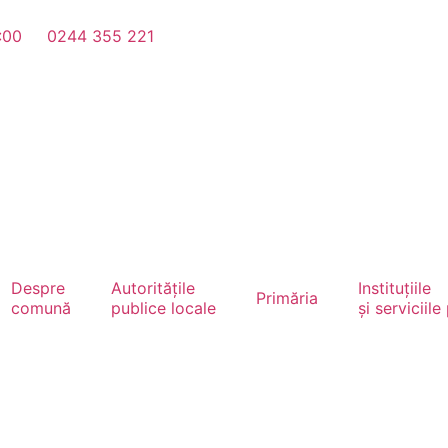
4:00
0244 355 221
Despre
Autoritățile
Instituțiile
Primăria
comună
publice locale
și serviciile