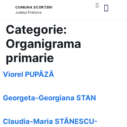
COMUNA SCORȚENI
Județul
Prahova
și serviciile publice
Categorie:
Organigrama
primarie
Viorel PUPĂZĂ
Georgeta-Georgiana STAN
Claudia-Maria STĂNESCU-