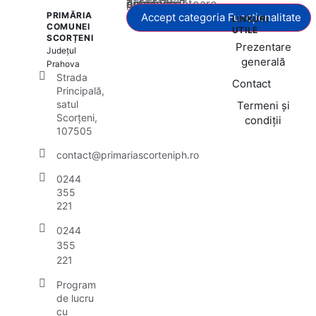
Acest conținut este blocat până când acceptați categoria corespunzătoare de cookie-uri.
PRIMĂRIA
Accept categoria Funcționalitate
LINKURI
COMUNEI
UTILE
SCORȚENI
Prezentare
Județul
generală
Prahova
Strada
Contact
Principală,
satul
Termeni și
Scorțeni,
condiții
107505
contact@primariascorteniph.ro
0244
355
221
0244
355
221
Program
de lucru
cu